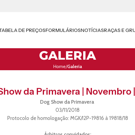
TABELA DE PREÇOS
FORMULÁRIOS
NOTÍCIAS
RAÇAS E GR
GALERIA
Home
Galeria
 Show da Primavera | Novembro |
Dog Show da Primavera
03/11/2018
Protocolo de homologação: MGK/I2P-19816 à 19818/18
Árbitros convidados: