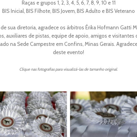
Raças e grupos 1, 2, 3, 4, 5, 6, 7, 8, 9, 10 e 11
BIS Inicial, BIS Filhote, BIS Jovem, BIS Adulto e BIS Veterano
de sua diretoria, agradece os árbitros Érika Hofmann Gatti 
os, auxiliares de pistas, equipe de apoio, amigos e visitante
alizado na Sede Campestre em Confins, Minas Gerais. ​Agrade
deste evento!
Clique nas fotografias para visualizá-las de tamanho original.