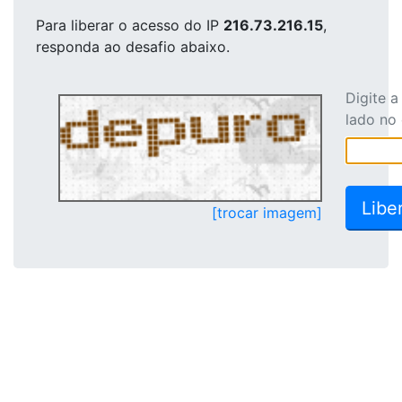
Para liberar o acesso
do IP
216.73.216.15
,
responda ao desafio abaixo.
Digite 
lado no
[trocar imagem]