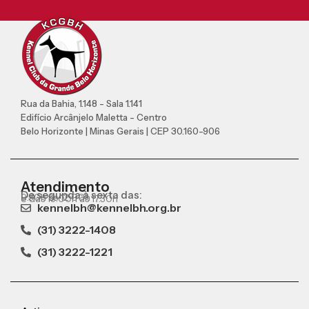
Rua da Bahia, 1.148 - Sala 1.141
Edifício Arcânjelo Maletta - Centro
Belo Horizonte | Minas Gerais | CEP 30.160-906
Atendimento
De segunda à sexta das:
9:30h às 12:00h
e das 13:00h às 17:30h
kennelbh@kennelbh.org.br
(31) 3222-1408
(31) 3222-1221